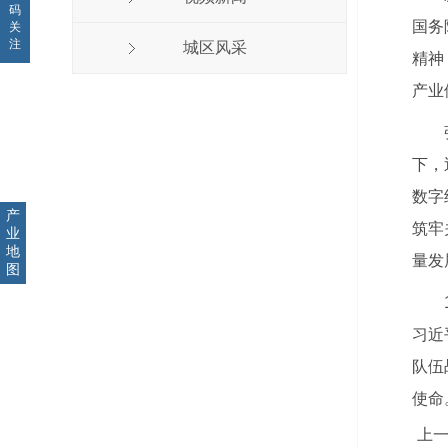
码
国务
关
注
城区风采
精神
产业
下，
数字
产
筑牢
业
地
量发
图
习近
队伍
使命
上