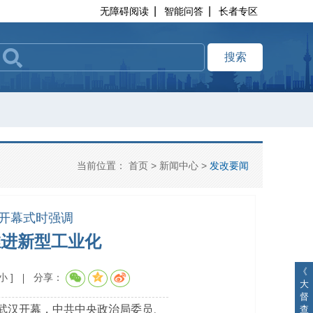
|
|
无障碍阅读
智能问答
长者专区
搜索
当前位置：
首页
>
新闻中心
>
发改要闻
会开幕式时强调
推进新型工业化
《
小
]
分享：
大
督
日在武汉开幕，中共中央政治局委员、
查