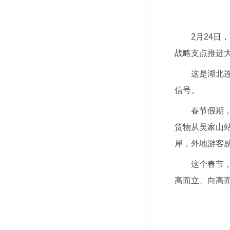
2月24
战略支点推进
这是湖北
信号。
春节假期
货物从吴家山
岸，外地游客
这个春节
高而立、向高