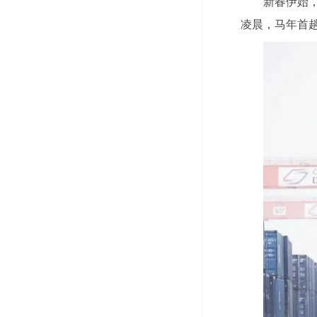
新春伊始
凌晨，马年首趟