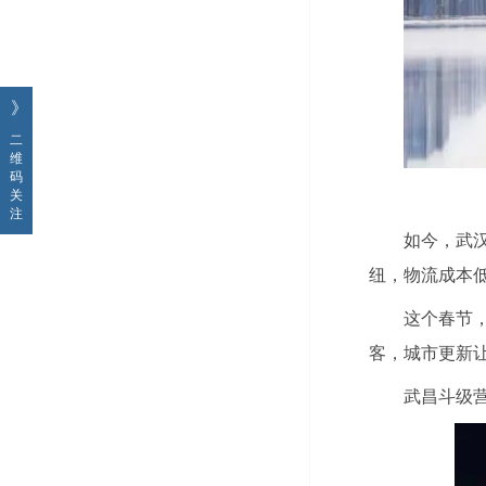
》
二
维
码
关
注
如今，武
纽，物流成本低
这个春节
客，城市更新
武昌斗级