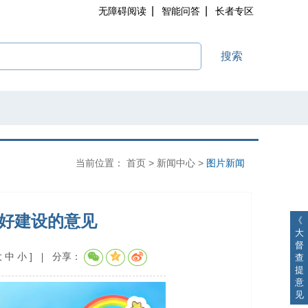
|
|
无障碍阅读
智能问答
长者专区
搜索
当前位置：
首页
>
新闻中心
>
图片新闻
友好建设的意见
《
大
督
大
中
小
]
分享：
查
提
意
见