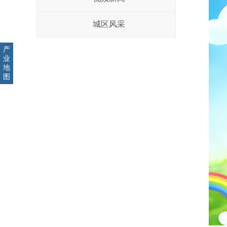
城区风采
产
业
地
图