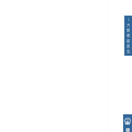
《
大
督
查
提
意
见