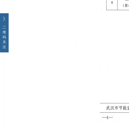
》
二
维
码
关
注