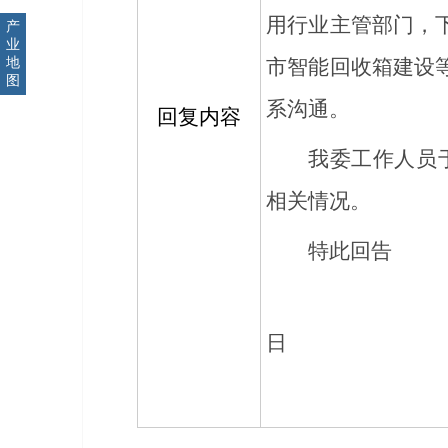
用行业主管部门，
产
业
市智能回收箱建设
地
图
系沟通。
回复内容
我委工作人员
相关
情况
。
特此回告
2
日