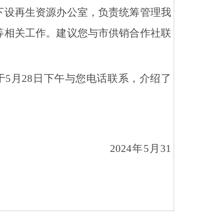
下设再生资源办公室，负责统筹管理我
等相关工作。建议您与市供销合作社联
于
5
月
28
日
下午
与您电话联系，介绍了
024年
5
月
31