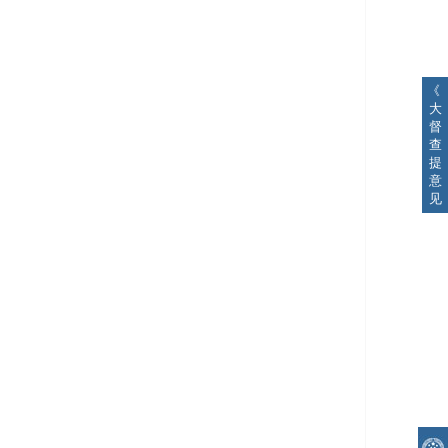
《
大
督
查
提
意
见