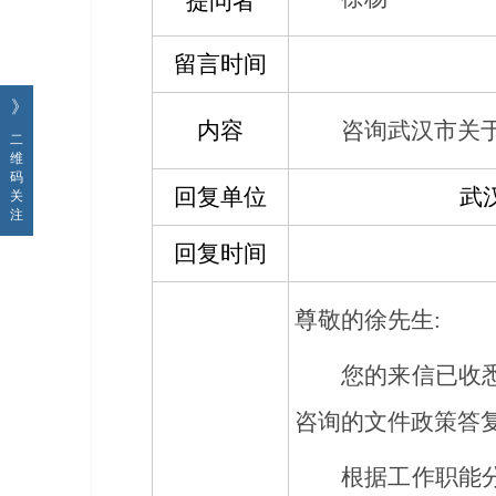
提问者
留言时间
》
内容
咨询武汉市关
二
维
码
回复单位
武
关
注
回复时间
尊敬的
徐
先生:
您的来信已收
咨询的文件政策
答
根据工作职能