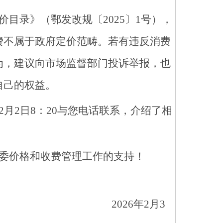
价目录》
（鄂发改规
〔
20
25
〕
1号）
，
费不属于政府定价范畴。若有违反消费
为，建议向市场监督部门投诉举报，也
自己的权益
。
2
月
2
日
8
：
20
与您电话联系，介绍了相
委价格和收费管理工作的支持！
02
6
年
2
月
3