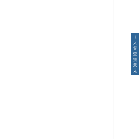
《
大
督
查
提
意
见