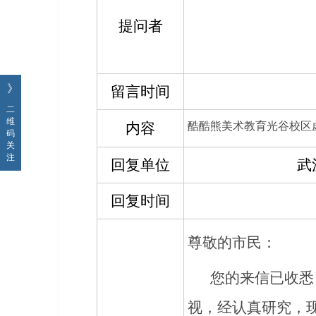
提问者
》
留言时间
二
维
内容
酷酷熊美术教育光谷校区
码
关
注
回复单位
武
回复时间
尊敬的
市民
：
您的来信已收悉
视，经认真研究，