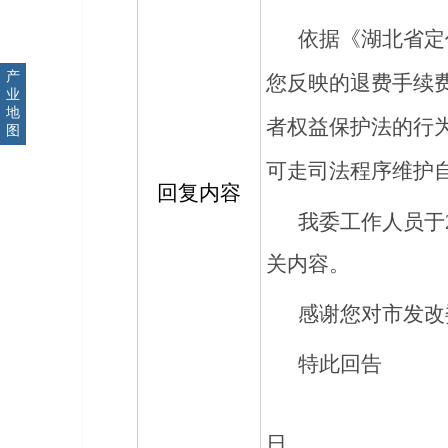
依据
《湖北省定
产
您反映的退费手续
业
地
者权益保护法的行
图
可走司法程序维护
回复内容
我委工作人员于
关
内容
。
感谢您对市发改
特此回告
2
日