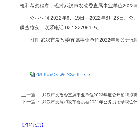
检和
考察
程序，现对武汉市
发改委
直属事业单位
202
2
公示时间:
202
2
年
8
月
15
日
—
2022年8
月
23
日。
公
调查核实。
联系电话:
027-82796115。
附件:武汉市发改委直属事业单位
2022
年度公开招
拟聘用人员公示表（公示用）.xlsx
上一篇：
武汉市发改委直属事业单位2023年度公开招聘拟
下一篇：
武汉市发展和改革委员会2021年公务员招录职位
【打印此页】