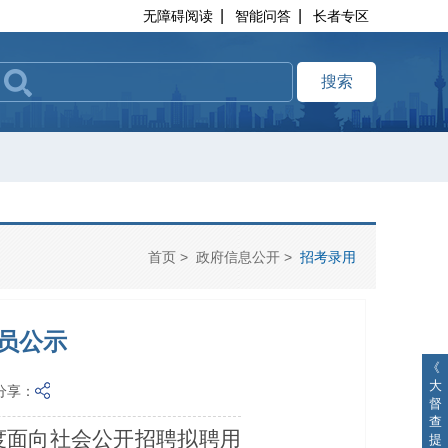
|
|
无障碍阅读
智能问答
长者专区
搜索
首页
>
政府信息公开
>
招考录用
员公示
《
大
分享：
督
查
度面向社会公开招聘拟聘用
提