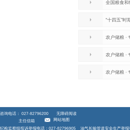
全国粮食和
“十四五”
农户储粮 ·
农户储粮 
农户储粮 
咨询电话：
027-82796200
无障碍阅读
网站地图
主任信箱
纪检监察组投诉举报电话：027-82796905 油气长输管道安全生产举报投诉