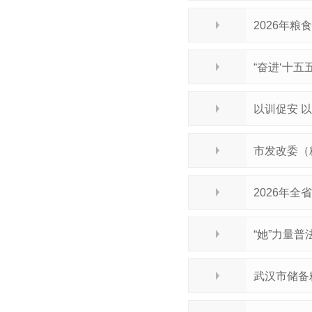
2026年
“奋进‘十五
以训促安 
市发改委（
2026年
“她”力量
武汉市储备