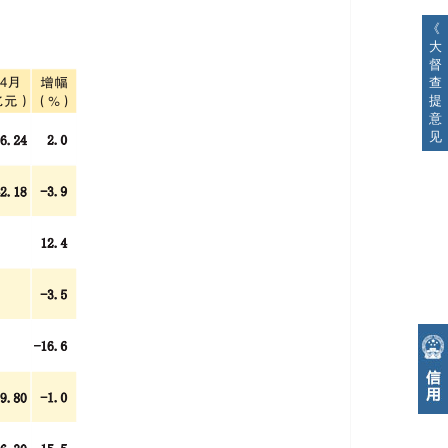
《
大
督
查
提
意
见