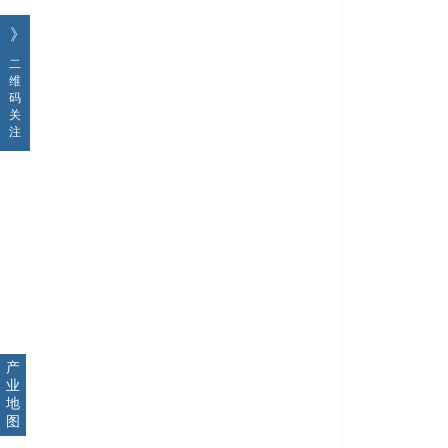
》
二
维
码
关
注
产
业
地
图