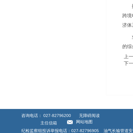
跨境
济体
的综
上
下
咨询电话：
027-82796200
无障碍阅读
网站地图
主任信箱
纪检监察组投诉举报电话：027-82796905 油气长输管道安全