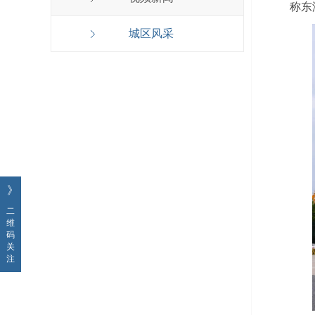
称东
城区风采
》
二
维
码
关
注