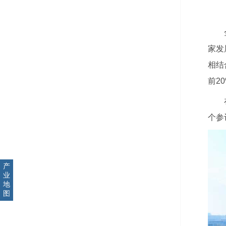
家发
相结
前2
个参
产
业
地
图