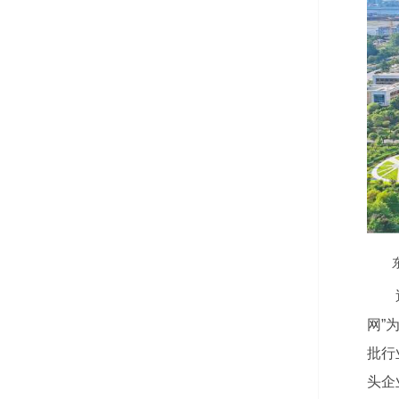
网”
批行
头企