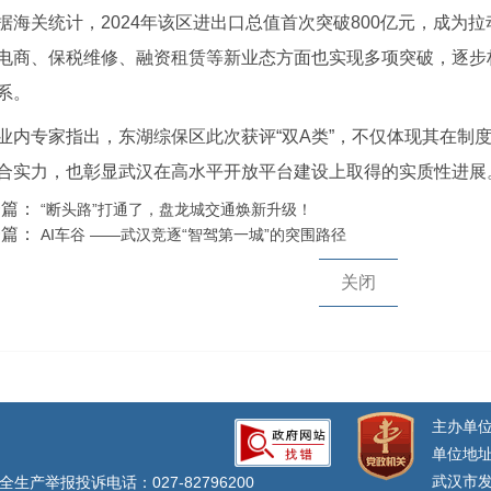
据海关统计，2024年该区进出口总值首次突破800亿元，成为
电商、保税维修、融资租赁等新业态方面也实现多项突破，逐步
系。
业内专家指出，东湖综保区此次获评“双A类”，不仅体现其在制
合实力，也彰显武汉在高水平开放平台建设上取得的实质性进展
一篇：
“断头路”打通了，盘龙城交通焕新升级！
一篇：
AI车谷 ——武汉竞逐“智驾第一城”的突围路径
关闭
主办单
单位地址
武汉市发
生产举报投诉电话：027-82796200