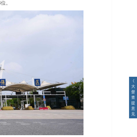
4位。
《
大
督
查
提
意
见