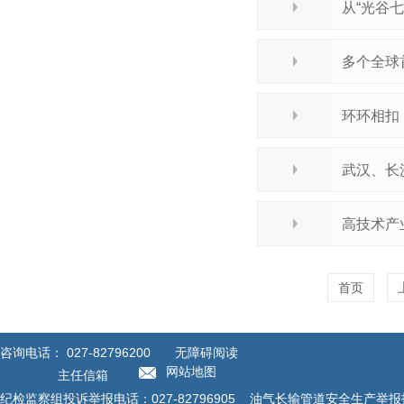
从“光谷
多个全球
环环相扣
武汉、长
高技术产
首页
咨询电话：
027-82796200
无障碍阅读
网站地图
主任信箱
纪检监察组投诉举报电话：027-82796905 油气长输管道安全生产举报投诉