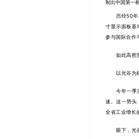
制出中国第一
历经50
寸显示面板基
参与国际合作
如此高密
以光谷为
今年一季
速。这一势头
全省工业增长
眼下，光