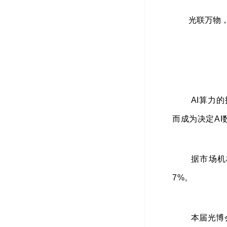
光联万物
AI算力
而成为决定A
据市场机
7%。
本届光博