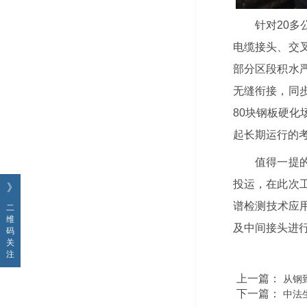
针对20
电缆接头、交
部分区段积水
无缝衔接，同
80块钢板硬
起长期运行的
值得一提
投运，在此次
》
谱检测技术应用
二
维
及中间接头进行
码
关
注
上一篇：
从钢
下一篇：
中法