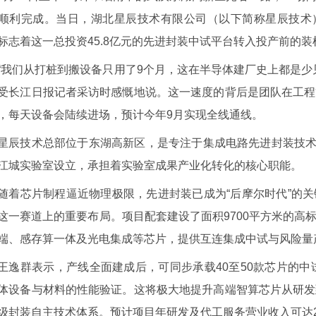
顺利完成。当日，湖北星辰技术有限公司（以下简称星辰技术
标志着这一总投资45.8亿元的先进封装中试平台转入投产前的
“我们从打桩到搬设备只用了9个月，这在半导体建厂史上都是少
受长江日报记者采访时感慨地说。这一速度的背后是团队在工程
，每天设备会陆续进场，预计今年9月实现全线通线。
星辰技术总部位于东湖高新区，是专注于集成电路先进封装技术的
江城实验室设立，承担着实验室成果产业化转化的核心职能。
随着芯片制程逼近物理极限，先进封装已成为“后摩尔时代”的
这一赛道上的重要布局。项目配套建设了面积9700平方米的高标
端、感存算一体及光电集成等芯片，提供互连集成中试与风险量产
王逸群表示，产线全面建成后，可同步承载40至50款芯片的中试
体设备与材料的性能验证。这将极大地提升高端智算芯片从研发
级封装自主技术体系。预计项目年研发及代工服务营业收入可达2