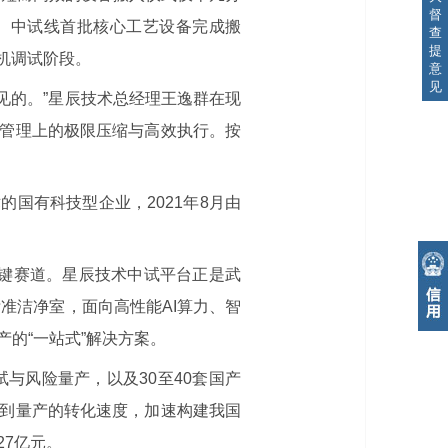
督
）中试线首批核心工艺设备完成搬
查
提
装机调试阶段。
意
见
见的。”星辰技术总经理王逸群在现
管理上的极限压缩与高效执行。按
国有科技型企业，2021年8月由
关键赛道。星辰技术中试平台正是武
准洁净室，面向高性能AI算力、智
的“一站式”解决方案。
与风险量产，以及30至40套国产
到量产的转化速度，加速构建我国
7亿元。