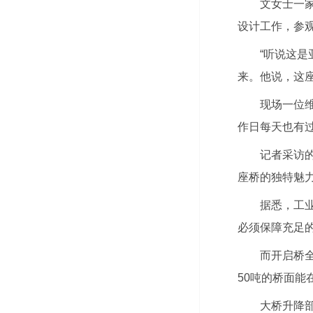
文女士一
设计工作，参
“听说这
来。他说，这
现场一位
作日每天也有
记者采访
座桥的独特魅
据悉，工
必须保障充足的
而开启桥
50吨的桥面能
大桥升降部