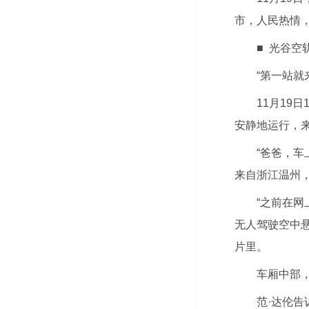
市，人民热情
■ 光谷空
“第一站就
11月19
安静地运行，
“爸爸，
来自浙江温州
“之前在
无人驾驶空中
片里。
车厢中部
范·达伦