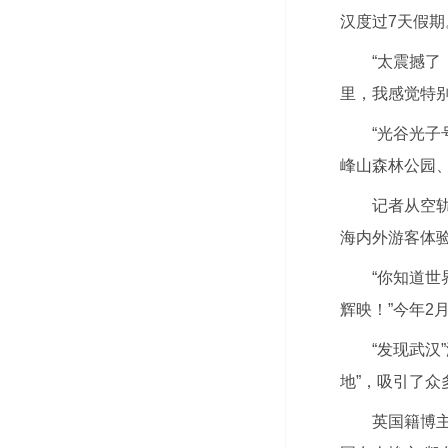
汉度过7天假期
“太震撼了
里，我感觉特别
“光谷光子
峰山森林公园、
记者从空轨
海内外游客体验
“你知道
辉映！”今年2
“发现武汉
地”，吸引了
英国籍博