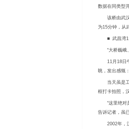
数据在同类型
该桥由武
为15分钟，从
■ 武昌湾1
“大桥巍峨
11月18
眺，发出感慨：
当天虽是
框打卡拍照，
“这里绝
告诉记者，虽
2002