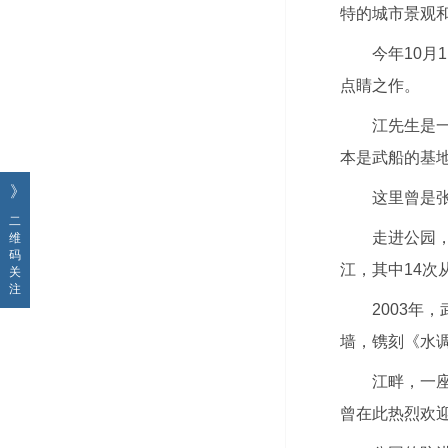
特的城市景观
今年10月
点睛之作。
江先生是一
本是武船的基
》
这里曾是
二
走进公园，
维
码
江，其中14次
关
注
2003
墙，镌刻《水调
江畔，一座
曾在此热烈欢