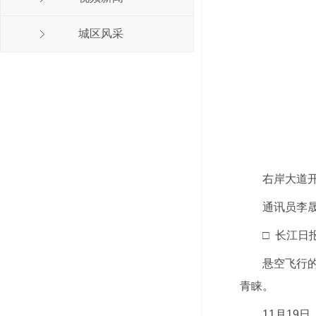
城区风采
右岸大道
通讯员李晟
□ 长江日
悬空飞行
青睐。
11月19