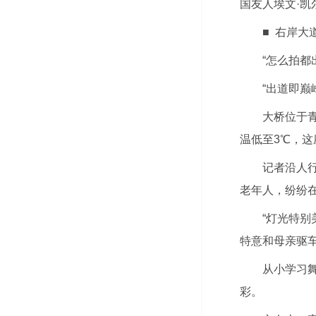
国友人埃文·凯
■ 右岸大
“怎么拍都
“出道即
大桥位于青
温低至3℃，
记者沿人
老年人，纷纷
“灯光特
特意和母亲驱
从小学习
彩。