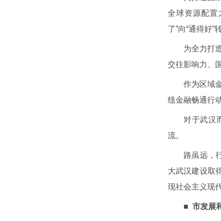
全球资源配置
了”向“通得好
为全力打
交往影响力、
作为区域
纽金融畅通行
对于武汉
流。
路虽远，行
大武汉建设取得
现社会主义现
■ 市发