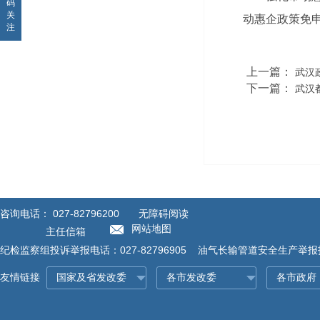
码
关
动惠企政策免
注
上一篇：
武汉
下一篇：
武汉
咨询电话：
027-82796200
无障碍阅读
网站地图
主任信箱
纪检监察组投诉举报电话：027-82796905 油气长输管道安全生产举报投诉
友情链接