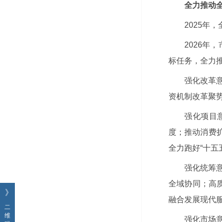
全力推动
2025年
2026年
标任务，全力
强化改革
资机制改革聚
强化项目
度；推动消费
全力跑好“十五五
强化统筹意
全域协同；高
》
融合发展现代
二
维
强化市场