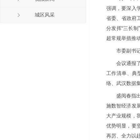
强调，要深入
城区风采
省委、省政府
分发挥“三长制
超常规举措推
市委副书
会议通报
工作清单、典
络、武汉数据
盛阅春指
施数智经济发
大产业规模，
优势明显，要
再厉、全力以