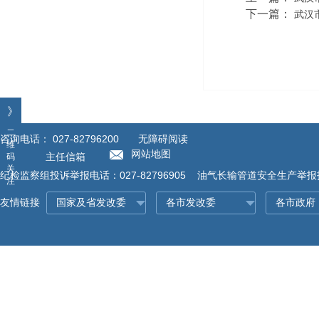
下一篇：
武汉
》
二
咨询电话：
027-82796200
无障碍阅读
维
网站地图
码
主任信箱
关
纪检监察组投诉举报电话：027-82796905 油气长输管道安全生产举报投诉
注
友情链接