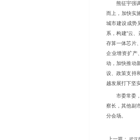
熊征宇强
而上，加快实
城市建设成势
系，构建“云
存算一体芯片
企业增资扩产、
动，加快推动
设、政策支持
越发展打下坚
市委常委
察长，其他副
分会场。
上一篇：
武汉