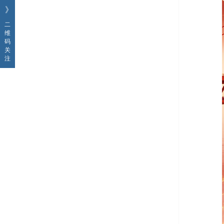
》
二
维
码
关
注