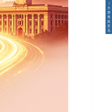
《
大
督
查
提
意
见