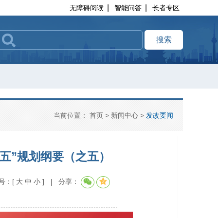
|
|
无障碍阅读
智能问答
长者专区
搜索
当前位置：
首页
>
新闻中心
>
发改要闻
五”规划纲要（之五）
号：
[
大
中
小
]
分享：