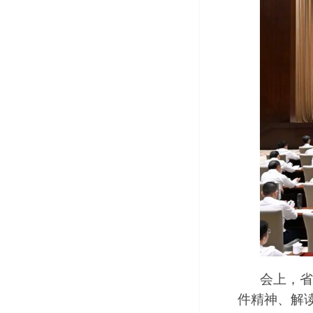
会上，省
件精神、解