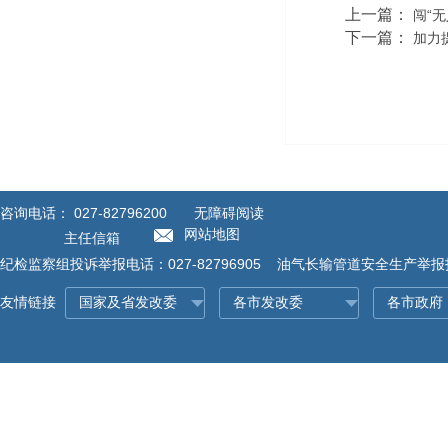
上一篇：
闯“无
下一篇：
加力
咨询电话：
027-82796200
无障碍阅读
网站地图
主任信箱
纪检监察组投诉举报电话：027-82796905 油气长输管道安全生产举报投诉
友情链接