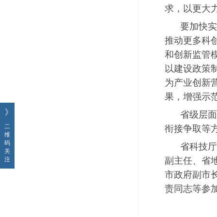
求，以更大
要加快实
推动更多科
和创新监管
以建设政策
为产业创新
果，增强示
》
省级层面
二
衔接争取等
维
码
省科技厅
关
副主任、省
注
市政府副市
责同志等参