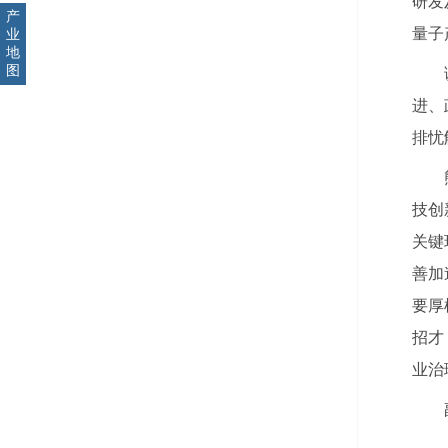
研发
产
量子
业
地
图
进、
排忧
技创
关键
善加
要厚
招才
业治