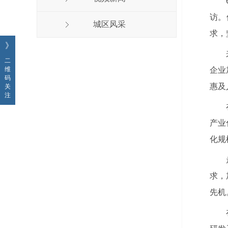
访。
城区风采
求，
》
二
企业
维
码
惠及
关
注
产业
化规
求，
先机