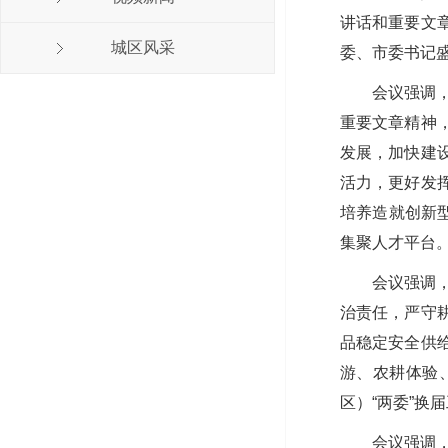
讲话和重要文
城区风采
委、市委书记
会议强调
重要文章精神
发展，加快建
活力，更好发
培养造就创新
集聚人才平台
会议强调
治责任，严守
品稳定安全供
游、农耕体验
区）“两委”换
会议强调