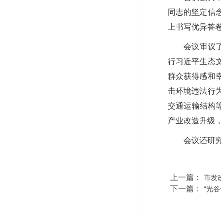
同志的坚定信
上书写优异答
会议审议了
行习近平生态
群众获得感和
击环境违法行
交通运输结构
产业改造升级
会议还研
上一篇：
市发
下一篇：
“光