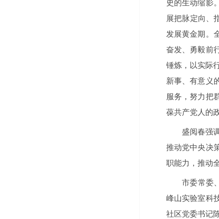
史的生动缩影
展把脉定向、
发展黄金期。
奋发、勇毅前
锤炼，以实际行
新事、有意义
服务，努力把
葆共产党人的
盛阅春强
推动党中央决
职能力，推动
市委常委
峰山实验室科
社区党委书记