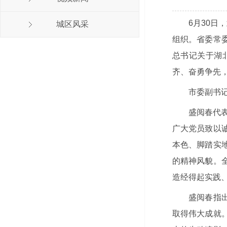
6月30日
城区风采
组织。省委常
总书记关于湖
齐、奋勇争先
市委副书
盛阅春代
广大党员致以
本色、脚踏实
的精神风貌。
造经得起实践
盛阅春指
取得伟大成就