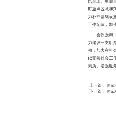
民至上、生命
盯重点区域和
力补齐基础设
工作纪律，加
会议强调
力建设一支听
领，加大在社
续完善社会工
素质、增强服
上一篇：
国家
下一篇：
国家