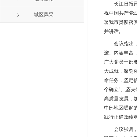
长江日报
祝中国共产党成
城区风采
署我市贯彻落
并讲话。
会议指出
邃、内涵丰富
广大党员干部
大成就，深刻
命任务，坚定
个确立”、坚决
高质量发展，
中部地区崛起
践行正确政绩
会议强调