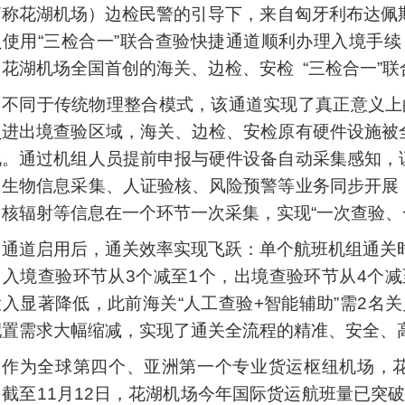
简称花湖机场）边检民警的引导下，来自匈牙利布达佩斯
员使用“三检合一”联合查验快捷通道顺利办理入境手续
，花湖机场全国首创的海关、边检、安检 “三检合一”
不同于传统物理整合模式，该通道实现了真正意义上的
员进出境查验区域，海关、边检、安检原有硬件设施被
化。通过机组人员提前申报与硬件设备自动采集感知，
、生物信息采集、人证验核、风险预警等业务同步开展
、核辐射等信息在一个环节一次采集，实现“一次查验、
通道启用后，通关效率实现飞跃：单个航班机组通关时
，入境查验环节从3个减至1个，出境查验环节从4个减
投入显著降低，此前海关“人工查验+智能辅助”需2名
配置需求大幅缩减，实现了通关全流程的精准、安全、
作为全球第四个、亚洲第一个专业货运枢纽机场，
。截至11月12日，花湖机场今年国际货运航班量已突