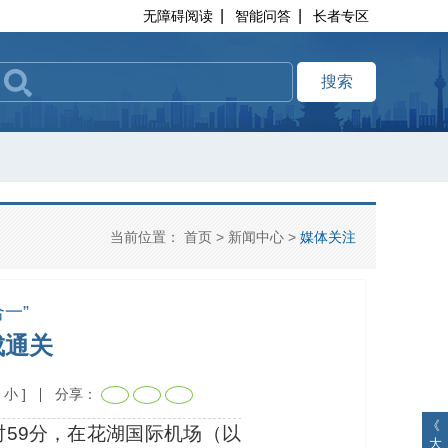
|
|
无障碍阅读
智能问答
长者专区
搜索
当前位置：
首页
>
新闻中心
>
媒体关注
一”
成通关
小
]
分享：
《
时59分，在花湖国际机场（以
大