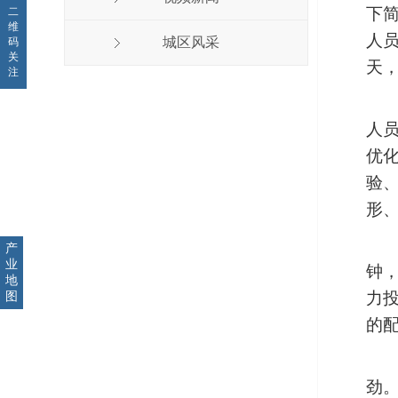
下
二
维
人
城区风采
码
关
天
注
人
优
验
形
产
业
钟
地
力
图
的
劲