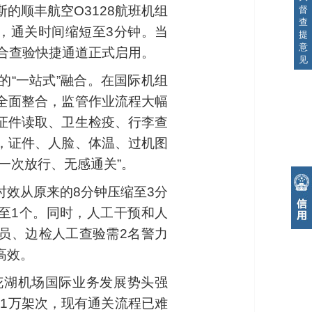
的顺丰航空O3128航班机组
督
查
，通关时间缩短至3分钟。当
提
意
联合查验快捷通道正式启用。
见
“一站式”融合。在国际机组
全面整合，监管作业流程大幅
证件读取、卫生检疫、行李查
，证件、人脸、体温、过机图
一次放行、无感通关”。
效从原来的8分钟压缩至3分
至1个。同时，人工干预和人
关员、边检人工查验需2名警力
高效。
花湖机场国际业务发展势头强
破1万架次，现有通关流程已难