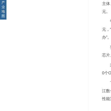
产
主体
业
元。
地
图
元，
办”
芯片
0个
江数
性能