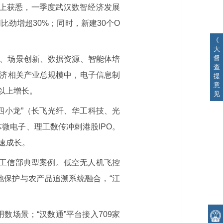
会上获悉，一季度武汉数智经济发展
比劲增超30%；同时，新建30个O
。
《
大
督
、场景创新、数据资源、智能体培
查
济相关产业总规模中，电子信息制
提
意
%以上增长。
见
四小龙”（长飞光纤、华工科技、光
微电子、理工数传冲刺港股IPO。
速成长。
选工信部典型案例。低空无人机飞控
地保护与农产品追溯系统融合，“江
数场景；“汉数通”平台接入709家