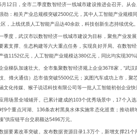
5月12日，全市二季度数智经济一线城市建设推进会召开。从
强劲：相关产业总规模突破2500亿元，其中人工智能产业规模同
社区，上线优质人工智能产品达40余款，科技创新生态持续优化
一季度，武汉市以数智经济一线城市建设为目标，聚焦产业发展
要素支撑、生态构建等六大重点任务，实现良好开局。在数智经
产值1152亿元，人工智能产业规模达380亿元，同比均实现30
企业梯队加速壮大。全市集聚数智经济规上企业3678家，“武汉
技、烽火通信）总市值突破5500亿元；岚图汽车成功上市，聚芯
涵文化传媒、猴子说话科技有限公司等一批人工智能初创企业快
应用场景全域铺开。已累计建成的103个优秀场景中，17个入
对9个重点河湖、136条农村黑臭水体实施常态化巡查；推动耕
臻”供应链平台交易额达5496万元。
数据要素改革突破。发布数据资源目录1.3万个，新增支撑21个用