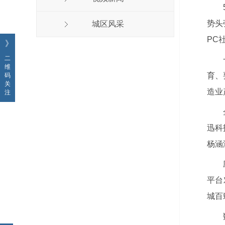
势头
城区风采
PC
》
二
维
育、
码
关
造业
注
迅科
杨涵
平台
城百