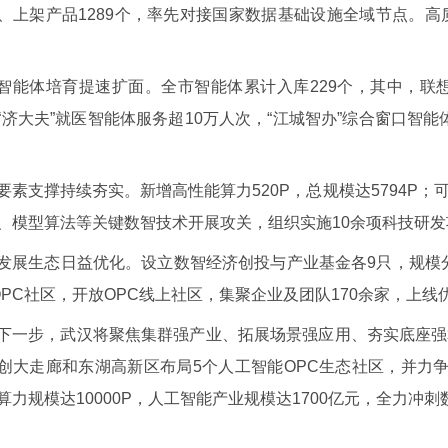
、上架产品1289个，率先对接国家数据基础设施全域节点。高质
智能体培育提速扩面。全市智能体累计入库229个，其中，联想“
“济大夫”就医智能体服务超10万人次，“江城智办”综合窗口智能
。
要素支撑持续夯实。新增高性能算力520P，总规模达5794P；
、模型算法等关键数智技术开展攻关，组织实施10余项科技研发
发展生态日益优化。设立数智经济创投与产业基金各9只，规模分别
OPC社区，开放OPC线上社区，集聚企业及团队170余家，上线
下一步，武汉将聚焦集群强产业、拓展场景强应用、夯实底座强
创大走廊和东湖高新区布局5个人工智能OPC生态社区，并力争
算力规模达10000P，人工智能产业规模达1700亿元，全力冲