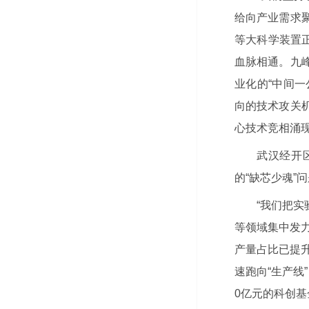
给向产业需求
等大科学装置
血脉相通。九
业化的“中间一
向的技术攻关
心技术竞相涌
武汉经开
的“缺芯少魂”
“我们把实
等领域集中发力
产量占比已提升
速跑向“生产线
0亿元的科创基