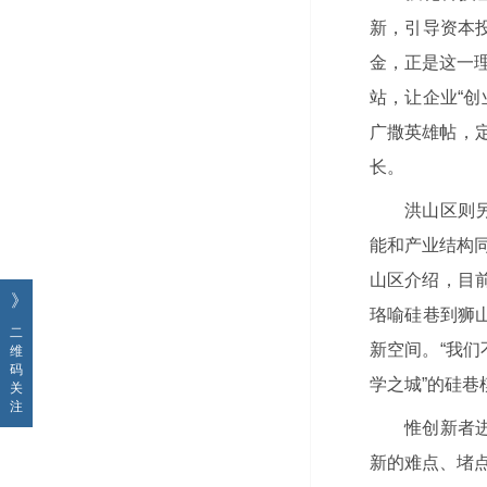
新，引导资本投
金，正是这一理
站，让企业“
广撒英雄帖，
长。
洪山区则
能和产业结构同
山区介绍，目前
》
珞喻硅巷到狮
二
新空间。“我们
维
码
学之城”的硅
关
注
惟创新者
新的难点、堵点