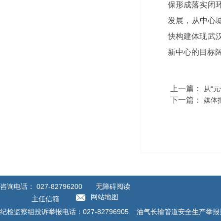
保形成落实闭
发展，从中心
快构建体现武
新中心的目标
上一篇：
从“
下一篇：
媒体
咨询电话：
027-82796200
无障碍阅读
网站地图
主任信箱
纪检监察组投诉举报电话：027-82796905 油气长输管道安全生产举报投诉