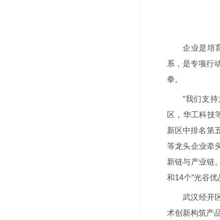
企业是培
系，是专项行动
拳。
“我们支
区，华工科技等
新区中排名第
等龙头企业牵
新链与产业链
和14个“光谷
武汉经开
术创新构筑产