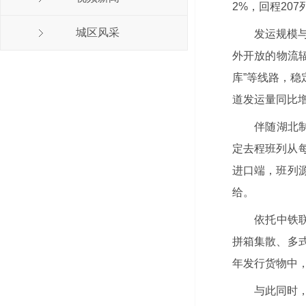
2%，回程20
城区风采
发运规模
外开放的物流辐
库”等线路，稳
道发运量同比
伴随湖北
定去程班列从每
进口端，班列
给。
依托中铁
拼箱集散、多
年发行货物中
与此同时