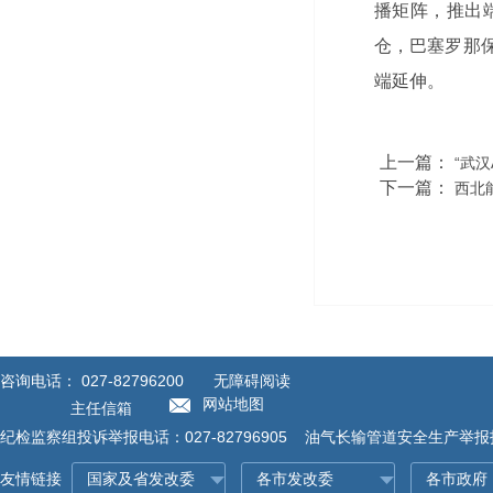
播矩阵，推出
仓，巴塞罗那
端延伸。
上一篇：
“武
下一篇：
西北
咨询电话：
027-82796200
无障碍阅读
网站地图
主任信箱
纪检监察组投诉举报电话：027-82796905 油气长输管道安全生产举报投诉
友情链接