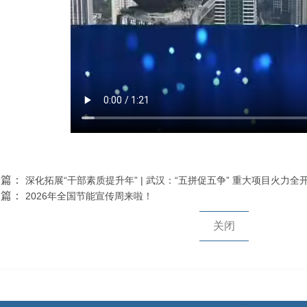
一篇：
深化拓展“干部素质提升年” | 武汉：“五拼促五争” 重大项目火力全
一篇：
2026年全国节能宣传周来啦！
关闭