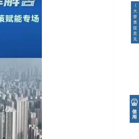
《
大
督
查
提
意
见