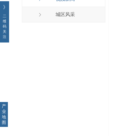
》
城区风采
二
维
码
关
注
产
业
地
图