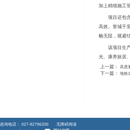
加上精细施工
项目还包
高效。誉城千
畅无阻，规避
该项目生
光、康养旅居
上一篇：
高质
下一篇：
地铁
咨询电话：
027-82796200
无障碍阅读