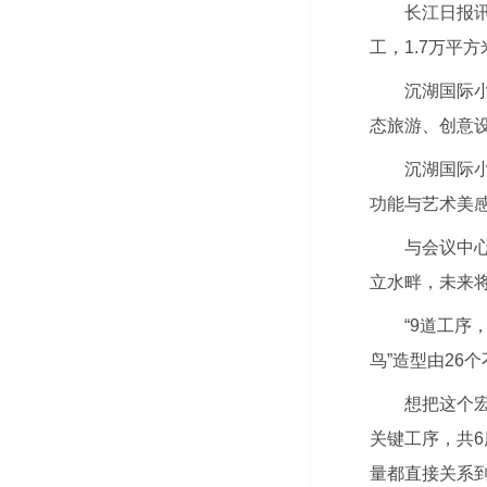
长江日报
工，1.7万平
沉湖国际
态旅游、创意
沉湖国际
功能与艺术美
与会议中
立水畔，未来将
“9道工序
鸟”造型由26
想把这个
关键工序，共
量都直接关系