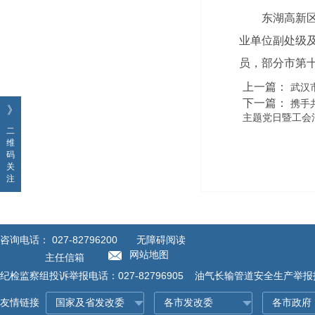
东湖高新
业单位副处级
员，部分市第
上一篇：
武汉
下一篇：
携手
》
主题党日暨工会
二
维
码
关
注
咨询电话：
027-82796200
无障碍阅读
网站地图
主任信箱
纪检监察组投诉举报电话：027-82796905 油气长输管道安全生产举报投诉
友情链接