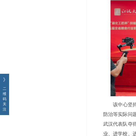
》
二
维
码
关
该中心坚
注
防治等实际问
武汉代表队夺
业、进学校、