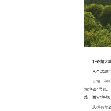
补齐超大城
从全球城
目前，包括
海地铁4号线、
线、西安地铁8
从拥有地