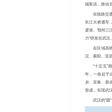
城客流，推动
在陆路交
长江大桥通车
逻港、鄂州三江
力“研发在武汉
在区域高
汉、襄阳、宜
“十五五
年，一条起于
乡、宜春、新
形成，实现武
武汉的“圆