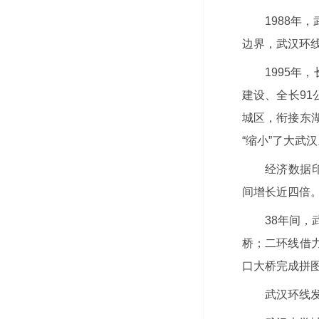
1988
边界，武汉环
1995年
建设、全长91
城区，衔接东
“缩小”了大武
经济数据印
间增长近四倍
38年间
桥；二环线借
口大桥完成拼
武汉环线