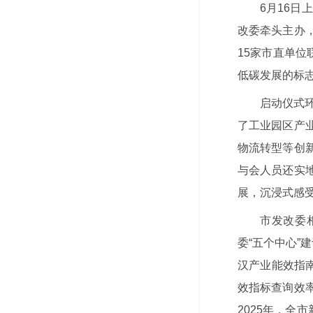
6月16日
改委牵头主办
15家市直单位
低碳发展的标志
启动仪式
了工业园区产
物流转型等创
与会人员还实
展，沉浸式感
市发改委
委“五个中心”
汉产业能效指南
效指标查询效
2025年，全