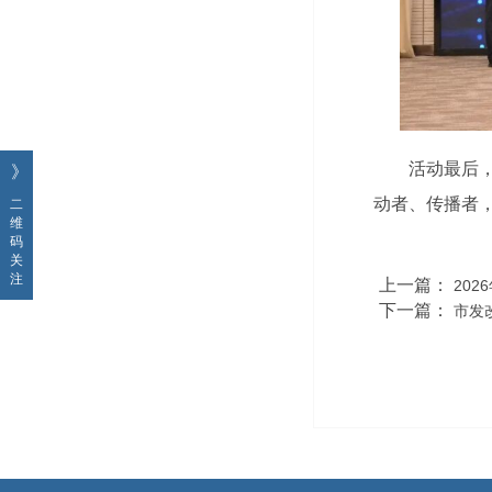
活动最后
》
动者、传播者
二
维
码
关
注
上一篇：
20
下一篇：
市发