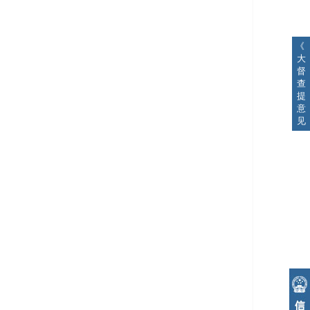
《
大
督
查
提
意
见