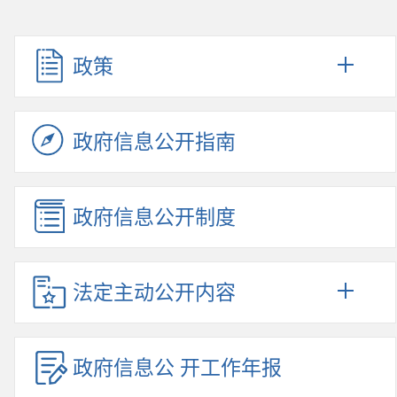
政策
政府信息公开指南
政府信息公开制度
法定主动公开内容
政府信息公 开工作年报