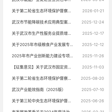
关于第二轮省生态环境保护督察反馈意见（序号7）整改完成情况的公示
2026-01-21
武汉市节能降碳技术应用典型案例汇编
2025-12-24
关于武汉市生产性服务业提质增效若干政策 （征求意见稿）公开征求意见的公告
2025-12-17
关于2025年市级粮食产业发展专项资金拟支持企业名单的公示
2025-12-12
2025年市产业创新能力建设专项配套补助项目公示
2025-11-26
【征集意见】关于武汉市固定资产投资项目节能审查和碳排放评价实施办法（征求意见...
2025-11-03
关于第二轮省生态环境保护督察反馈意见 （市序号10）整改完成情况的公示
2025-08-20
武汉产业能效指南（2025版）
2025-07-10
关于第三轮中央生态环境保护督察反馈思想认识问题（省序号1）整改情况的公示
2025-06-26