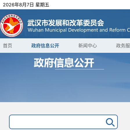
2026年8月7日 星期五
首页
政府信息公开
新闻中心
政务服