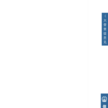
《
大
督
查
提
意
见