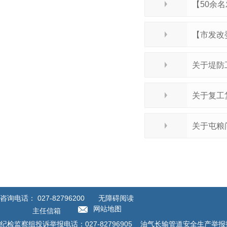
【50余
【市发改
关于堤防
关于复工
关于屯粮
咨询电话：
027-82796200
无障碍阅读
网站地图
主任信箱
纪检监察组投诉举报电话：027-82796905 油气长输管道安全生产举报投诉