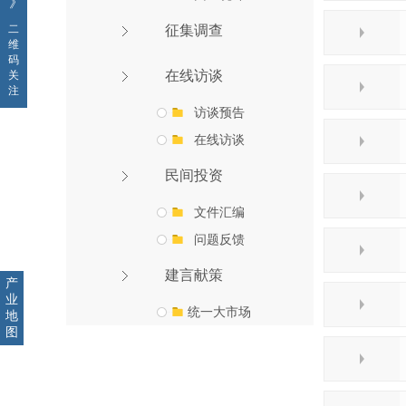
》
征集调查
二
维
码
在线访谈
关
注
访谈预告
在线访谈
民间投资
文件汇编
问题反馈
建言献策
产
业
统一大市场
地
图