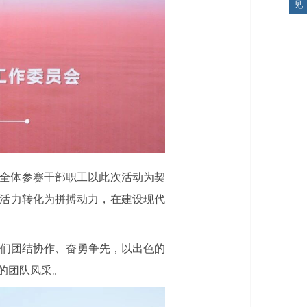
见
全体参赛干部职工以此次活动为契
活力转化为拼搏动力，在建设现代
员们团结协作、奋勇争先，以出色的
的团队风采。