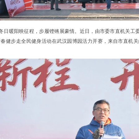
冬日暖阳映征程，步履铿锵展豪情。近日，由市委市直机关工委联
新春健步走全民健身活动在武汉园博园活力开赛，来自市直机关的